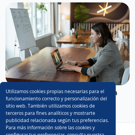
¿Es bueno llamar después de una
Utilizamos cookies propias necesarias para el
funcionamiento correcto y personalización del
entrevista de trabajo?
sitio web. También utilizamos cookies de
terceros para fines analíticos y mostrarte
publicidad relacionada según tus preferencias.
Para más información sobre las cookies y
Copyright 2014 - 2026 DGNET LTD.
configurar tus preferencias, consulta nuestra