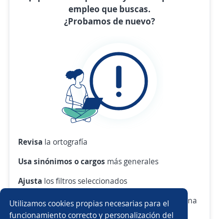
empleo que buscas.
¿Probamos de nuevo?
Revisa
la ortografía
Usa sinónimos o cargos
más generales
Ajusta
los filtros seleccionados
O crea una alerta
y te avisamos cuando haya una
Utilizamos cookies propias necesarias para el
vacante con tus criterios
funcionamiento correcto y personalización del