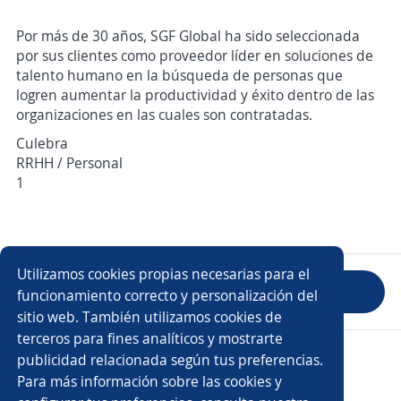
Por más de 30 años, SGF Global ha sido seleccionada
por sus clientes como proveedor líder en soluciones de
talento humano en la búsqueda de personas que
logren aumentar la productividad y éxito dentro de las
organizaciones en las cuales son contratadas.
Culebra
RRHH / Personal
1
Utilizamos cookies propias necesarias para el
Evaluar empresa
funcionamiento correcto y personalización del
sitio web. También utilizamos cookies de
terceros para fines analíticos y mostrarte
Copyright 2014 - 2026 DGNET LTD.
publicidad relacionada según tus preferencias.
Aviso legal
/
Privacidad
Para más información sobre las cookies y